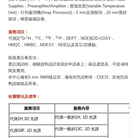
Supplies；Preamplifier/Amplifier；變溫裝置(Variable Temperature
Unit)；行列處理機(Array Processor)；5 mm反測探頭，10 mm寬頻
探頭；梯度磁場設備。
服務項目：
1
1
13
19
31
可測定
D-
H，
C，
F，
P，DEPT，NOE與2D-COSY，
HMQC，HMBC，NOESY，NOE以及其它2D實驗。
取樣應注事意項：
委託測試時，相關資料請詳填寫於申請表上；樣品濃度高，可節省時
間及費用。
本中心備有5 mm NMR樣品管，備有的氘溶劑有：CDCl3，其他氘溶
劑請隨樣品寄來。
收費辦法及標準：
服務項目
服務內容
使用
代測一般的
1H, 1D
光譜
代測
1H,1D
光譜
代測一般的
13C, 1D
光譜
代測
19F, 1D
光譜