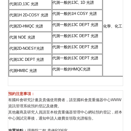
代測一般的
13C, 1D
光譜
代測
1D,13C
光譜
代測一般的
1H COSY
光譜
代測
1H 2D-COSY
光譜
代測一般的
13C DEPT
光譜
代測
2D-HMQC
光譜
化學、化工、生
代測一般的
13C DEPT
光譜
代測
NOE
光譜
代測一般的
13C DEPT
光譜
代測
2D-NOESY
光譜
代測一般的
13C DEPT
光譜
代測
13C DEPT
光譜
代測一般的
HMQC
光譜
代測
HMBC
光譜
預約注意事項：
有國科會研究計畫及貴儀使用費者，請至國科會貴重儀器中心WWW
資訊管理系統預約登記及繳費。
其他廠商及研究人員請至本校貴重儀器管理中心網站預約登記，經本
中心測試完畢後，通知申請人繳費並領取光譜報告。
放置地點：
理學院二館 貴儀R206室