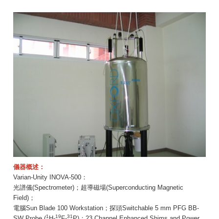
儀器概述：
Varian-Unity INOVA-500：
光譜儀(Spectrometer)；超導磁場(Superconducting Magnetic
Field)；
電腦Sun Blade 100 Workstation；探頭Switchable 5 mm PFG BB-
1
19
31
SW Probe (
H-
F-
P)；23 Channel Enhanced Shims and Power