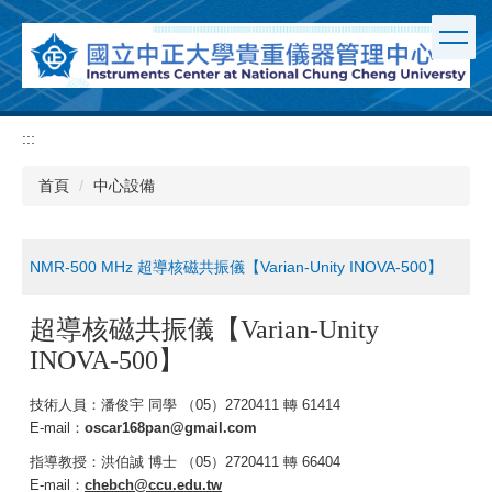
跳
到
主
要
內
容
:::
區
首頁
中心設備
NMR-500 MHz 超導核磁共振儀【Varian-Unity INOVA-500】
超導核磁共振儀【Varian-Unity
INOVA-500】
技術人員：潘俊宇 同學 （05）2720411 轉 61414
E-mail：
oscar168pan@gmail.com
指導教授：洪伯誠 博士 （05）2720411 轉 66404
E-mail：
chebch@ccu.edu.tw